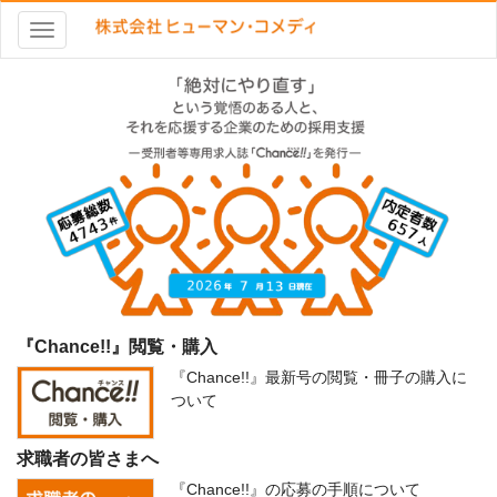
Toggle
navigation
『Chance!!』閲覧・購入
『Chance!!』最新号の閲覧・冊子の購入に
ついて
求職者の皆さまへ
『Chance!!』の応募の手順について