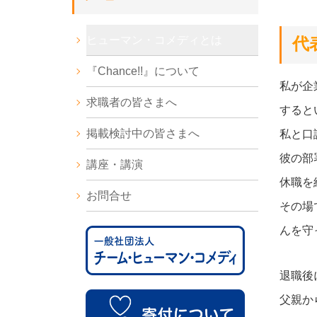
ヒューマン・コメディとは
代
『Chance!!』について
私が企
求職者の皆さまへ
すると
掲載検討中の皆さまへ
私と口
彼の部
講座・講演
休職を
お問合せ
その場
んを守
退職後
父親か