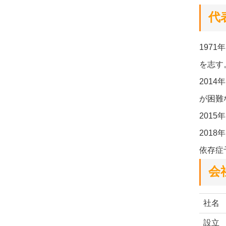
代
197
を志す
201
が困難
201
201
依存症
会
社名
設立