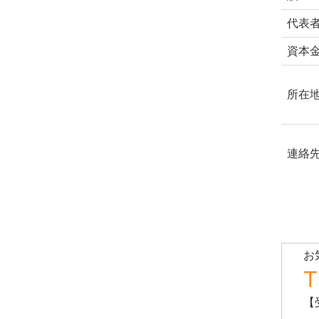
代表
資本
所在
連絡
お
T
【