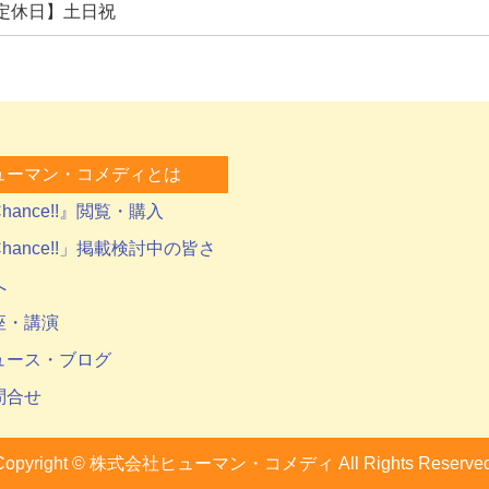
定休日】土日祝
ューマン・コメディとは
hance!!』閲覧・購入
hance!!」掲載検討中の皆さ
へ
座・講演
ュース・ブログ
問合せ
Copyright ©
株式会社ヒューマン・コメディ
All Rights Reserved