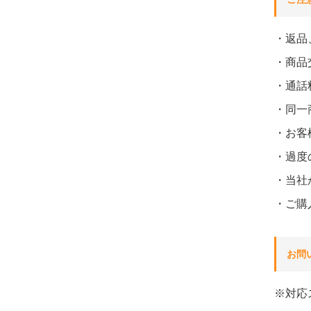
・返品
・商品
・通話
・同一
・お客
・過度
・当社
・ご購
お問
※対応