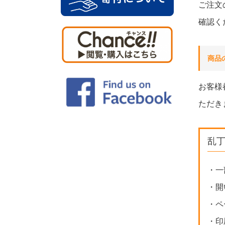
ご注文
確認く
商品
お客様
ただき
乱
・一
・開
・ペ
・印