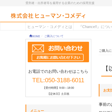
受刑者・出所者等を雇用する企業のための採用支援
ヒューマン・コメディとは
『Chance!!』につ
HOME
ご購入について
ご購入に
【
お電話でのお問い合わせはこちら
TEL:050-3188-6011
【受付時間】9:00～18:00
お支
【定休日】土日祝
事前の
メニュー