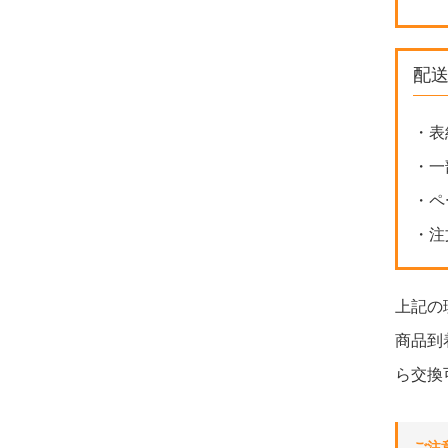
配
・表
・一
・ペ
・注
上記の
商品到
ら交換
ご注