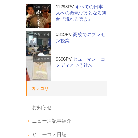
11298PV
すべての日本
代表ブログ
人への勇気づけとなる舞
台『流れる雲よ』
9819PV
高校でのプレゼ
教育・研修
ン授業
9696PV
ヒューマン・コ
代表ブログ
メディという社名
カテゴリ
お知らせ
ニュース記事紹介
ヒューコメ日誌