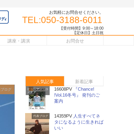
お気軽にお問合せください。
TEL:050-3188-6011
【受付時間】9:00～18:00
【定休日】土日祝
講座・講演
お問合せ
人気記事
新着記事
16608PV
『Chance!
表ブログ
ヒューマン・コ
メディ
!Vol.16冬号』 発刊のご
案内
14359PV
人生すべてネ
代表ブログ
タになるように生きれば
いい