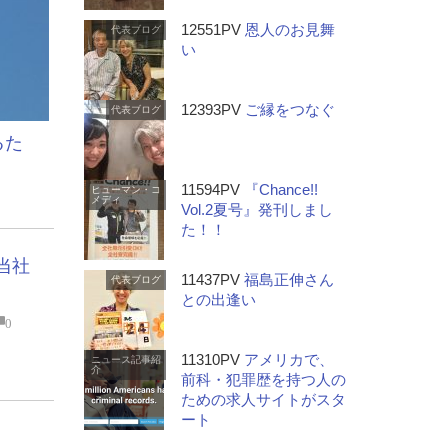
12551PV
恩人のお見舞
代表ブログ
い
12393PV
ご縁をつなぐ
代表ブログ
るた
11594PV
『Chance!!
ヒューマン・コ
メディ
Vol.2夏号』発刊しまし
た！！
当社
11437PV
福島正伸さん
代表ブログ
との出逢い
0
11310PV
アメリカで、
ニュース記事紹
介
前科・犯罪歴を持つ人の
ための求人サイトがスタ
ート