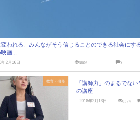
は変われる。みんながそう信じることのできる社会にす
映画...
6806
0
18年2月16日
教育・研修
「講師力」のまるでない
の講座
6574
2018年2月13日