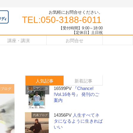
お気軽にお問合せください。
TEL:050-3188-6011
【受付時間】9:00～18:00
【定休日】土日祝
講座・講演
お問合せ
人気記事
新着記事
16599PV
『Chance!
表ブログ
ヒューマン・コ
メディ
!Vol.16冬号』 発刊のご
案内
14356PV
人生すべてネ
代表ブログ
タになるように生きれば
いい