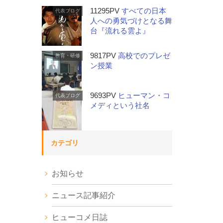
11295PV
すべての日本
代表ブログ
人への勇気づけとなる舞
台『流れる雲よ』
9817PV
高校でのプレゼ
教育・研修
ン授業
9693PV
ヒューマン・コ
代表ブログ
メディという社名
カテゴリ
お知らせ
ニュース記事紹介
ヒューコメ日誌