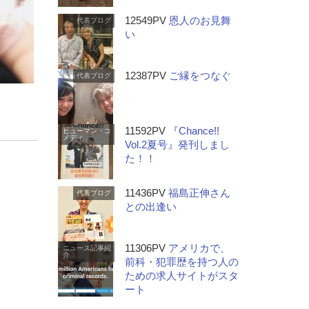
12549PV
恩人のお見舞
代表ブログ
い
12387PV
ご縁をつなぐ
代表ブログ
11592PV
『Chance!!
ヒューマン・コ
メディ
Vol.2夏号』発刊しまし
た！！
11436PV
福島正伸さん
代表ブログ
との出逢い
11306PV
アメリカで、
ニュース記事紹
介
前科・犯罪歴を持つ人の
ための求人サイトがスタ
ート