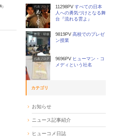
0
11298PV
すべての日本
代表ブログ
人への勇気づけとなる舞
台『流れる雲よ』
9819PV
高校でのプレゼ
教育・研修
ン授業
9696PV
ヒューマン・コ
代表ブログ
メディという社名
カテゴリ
お知らせ
ニュース記事紹介
ヒューコメ日誌