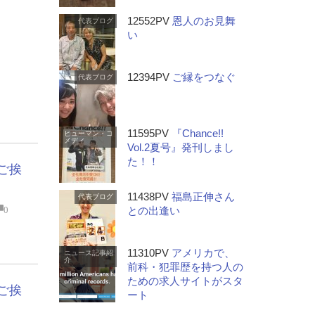
12552PV
恩人のお見舞
代表ブログ
い
12394PV
ご縁をつなぐ
代表ブログ
11595PV
『Chance!!
ヒューマン・コ
メディ
Vol.2夏号』発刊しまし
た！！
』ご挨
11438PV
福島正伸さん
代表ブログ
0
との出逢い
11310PV
アメリカで、
ニュース記事紹
介
前科・犯罪歴を持つ人の
ための求人サイトがスタ
』ご挨
ート