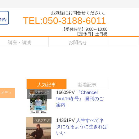
お気軽にお問合せください。
TEL:050-3188-6011
【受付時間】9:00～18:00
【定休日】土日祝
講座・講演
お問合せ
人気記事
新着記事
16609PV
『Chance!
コメディ
ヒューマン・コ
メディ
!Vol.16冬号』 発刊のご
案内
14361PV
人生すべてネ
代表ブログ
タになるように生きれば
いい