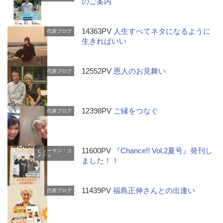
のご案内
14363PV
人生すべてネタになるように
代表ブログ
生きればいい
12552PV
恩人のお見舞い
代表ブログ
12398PV
ご縁をつなぐ
代表ブログ
11600PV
『Chance!! Vol.2夏号』発刊し
ヒューマン・コ
メディ
ました！！
11439PV
福島正伸さんとの出逢い
代表ブログ