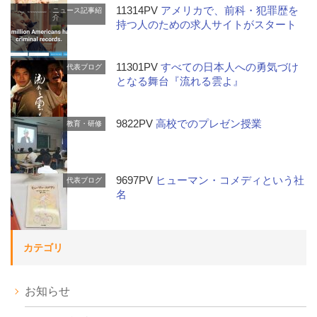
11314PV
アメリカで、前科・犯罪歴を
ニュース記事紹
介
持つ人のための求人サイトがスタート
11301PV
すべての日本人への勇気づけ
代表ブログ
となる舞台『流れる雲よ』
9822PV
高校でのプレゼン授業
教育・研修
9697PV
ヒューマン・コメディという社
代表ブログ
名
カテゴリ
お知らせ