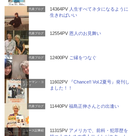
14364PV
人生すべてネタになるように
代表ブログ
生きればいい
12554PV
恩人のお見舞い
代表ブログ
12400PV
ご縁をつなぐ
代表ブログ
11602PV
『Chance!! Vol.2夏号』発刊し
ヒューマン・コ
メディ
ました！！
11440PV
福島正伸さんとの出逢い
代表ブログ
11315PV
アメリカで、前科・犯罪歴を
ニュース記事紹
介