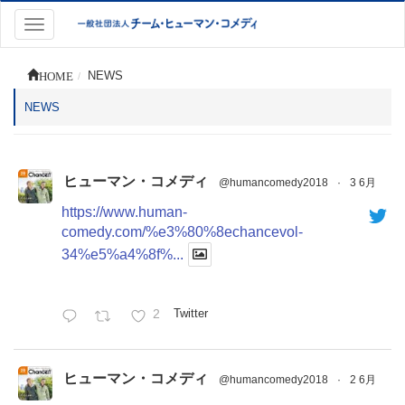
Toggle
navigation
HOME
NEWS
NEWS
ヒューマン・コメディ
@humancomedy2018
·
3 6月
https://www.human-
comedy.com/%e3%80%8echancevol-
34%e5%a4%8f%...
2
Twitter
ヒューマン・コメディ
@humancomedy2018
·
2 6月