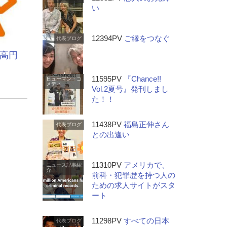
い
12394PV
ご縁をつなぐ
代表ブログ
～高円
11595PV
『Chance!!
ヒューマン・コ
メディ
Vol.2夏号』発刊しまし
た！！
11438PV
福島正伸さん
代表ブログ
との出逢い
11310PV
アメリカで、
ニュース記事紹
介
前科・犯罪歴を持つ人の
ための求人サイトがスタ
ート
11298PV
すべての日本
代表ブログ