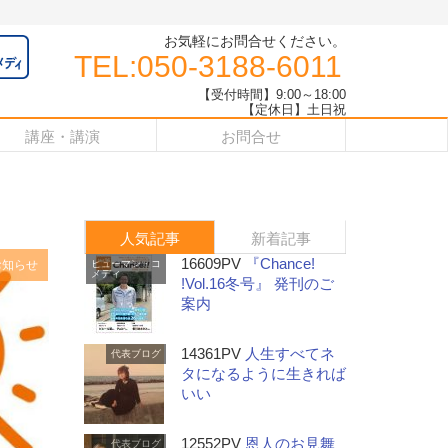
お気軽にお問合せください。
TEL:050-3188-6011
【受付時間】9:00～18:00
【定休日】土日祝
講座・講演
お問合せ
人気記事
新着記事
16609PV
『Chance!
お知らせ
ヒューマン・コ
メディ
!Vol.16冬号』 発刊のご
案内
14361PV
人生すべてネ
代表ブログ
タになるように生きれば
いい
12552PV
恩人のお見舞
代表ブログ