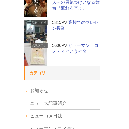
人への勇気づけとなる舞
台『流れる雲よ』
9819PV
高校でのプレゼ
教育・研修
ン授業
9696PV
ヒューマン・コ
代表ブログ
メディという社名
カテゴリ
お知らせ
ニュース記事紹介
ヒューコメ日誌
ヒューマン・コメディ