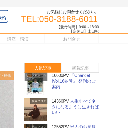
お気軽にお問合せください。
TEL:050-3188-6011
【受付時間】9:00～18:00
【定休日】土日祝
講座・講演
お問合せ
人気記事
新着記事
16609PV
『Chance!
育・研修
ヒューマン・コ
メディ
!Vol.16冬号』 発刊のご
案内
14360PV
人生すべてネ
代表ブログ
タになるように生きれば
いい
12552PV
恩人のお見舞
代表ブログ