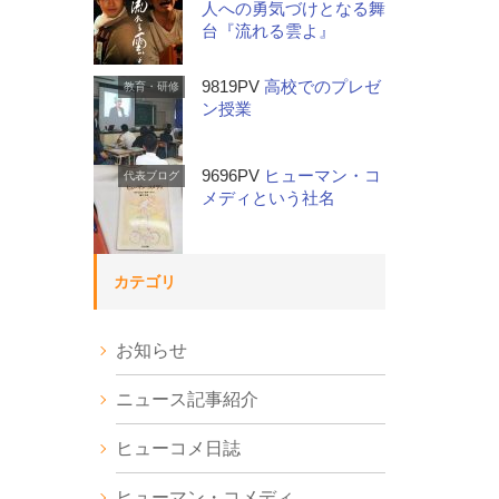
人への勇気づけとなる舞
台『流れる雲よ』
9819PV
高校でのプレゼ
教育・研修
ン授業
9696PV
ヒューマン・コ
代表ブログ
メディという社名
カテゴリ
お知らせ
ニュース記事紹介
ヒューコメ日誌
ヒューマン・コメディ