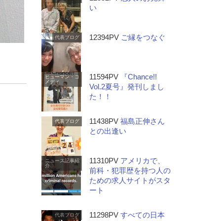
い
12394PV
ご縁をつなぐ
代表ブログ
11594PV
『Chance!!
ヒューマン・コ
メディ
Vol.2夏号』発刊しまし
た！！
11438PV
福島正伸さん
代表ブログ
との出逢い
11310PV
アメリカで、
ニュース記事紹
介
前科・犯罪歴を持つ人の
ための求人サイトがスタ
ート
11298PV
すべての日本
代表ブログ