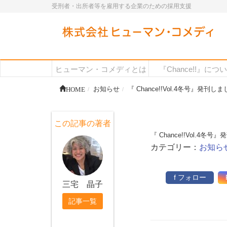
受刑者・出所者等を雇用する企業のための採用支援
ヒューマン・コメディとは
『Chance!!』につ
HOME
お知らせ
『 Chance!!Vol.4冬号』発刊し
この記事の著者
『 Chance!!Vol.4冬
カテゴリー：
お知ら
f フォロー
三宅 晶子
記事一覧