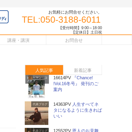
お気軽にお問合せください。
TEL:050-3188-6011
【受付時間】9:00～18:00
【定休日】土日祝
講座・講演
お問合せ
人気記事
新着記事
16614PV
『Chance!
ヒューマン・コ
メディ
!Vol.16冬号』 発刊のご
案内
14363PV
人生すべてネ
代表ブログ
タになるように生きれば
いい
12552PV
恩人のお見舞
代表ブログ