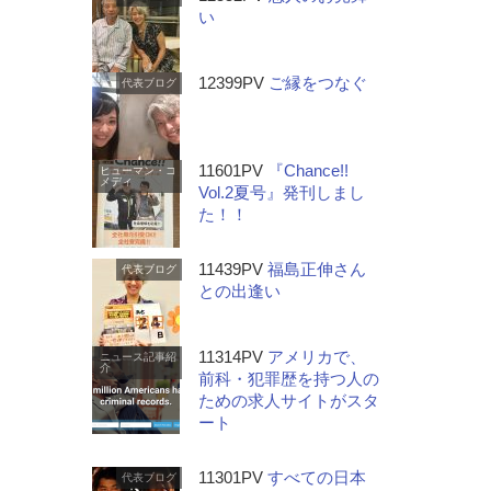
い
12399PV
ご縁をつなぐ
代表ブログ
11601PV
『Chance!!
ヒューマン・コ
メディ
Vol.2夏号』発刊しまし
た！！
11439PV
福島正伸さん
代表ブログ
との出逢い
11314PV
アメリカで、
ニュース記事紹
介
前科・犯罪歴を持つ人の
ための求人サイトがスタ
ート
11301PV
すべての日本
代表ブログ