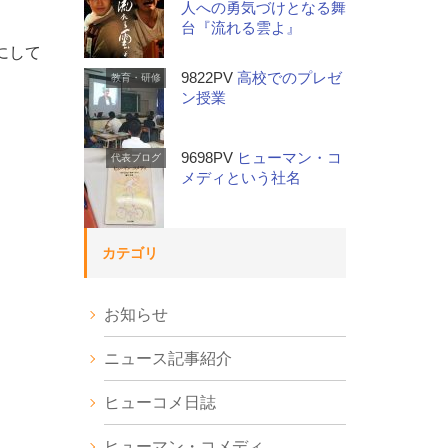
人への勇気づけとなる舞
台『流れる雲よ』
にして
9822PV
高校でのプレゼ
教育・研修
ン授業
9698PV
ヒューマン・コ
代表ブログ
メディという社名
カテゴリ
お知らせ
ニュース記事紹介
ヒューコメ日誌
ヒューマン・コメディ