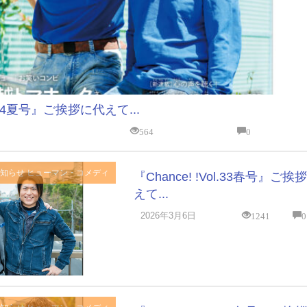
ol.34夏号』ご挨拶に代えて...
564
0
お知らせ
ヒューマン・コメディ
『Chance! !Vol.33春号』ご
えて...
1241
0
2026年3月6日