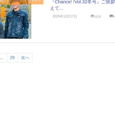
お知らせ
ヒューマン・コメディ
『Chance! !Vol.32冬号』ご
えて...
1626
0
2025年12月17日
…
29
次へ