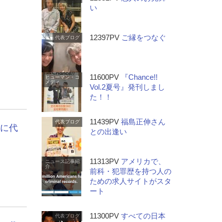
い
12397PV
ご縁をつなぐ
代表ブログ
11600PV
『Chance!!
ヒューマン・コ
メディ
Vol.2夏号』発刊しまし
た！！
11439PV
福島正伸さん
代表ブログ
挨拶に代
との出逢い
11313PV
アメリカで、
ニュース記事紹
介
前科・犯罪歴を持つ人の
ための求人サイトがスタ
ート
11300PV
すべての日本
代表ブログ