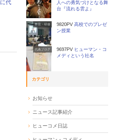
挨拶に代
人への勇気づけとなる舞
台『流れる雲よ』
9820PV
高校でのプレゼ
教育・研修
ン授業
9697PV
ヒューマン・コ
代表ブログ
メディという社名
カテゴリ
お知らせ
ニュース記事紹介
ヒューコメ日誌
ヒューマン・コメディ