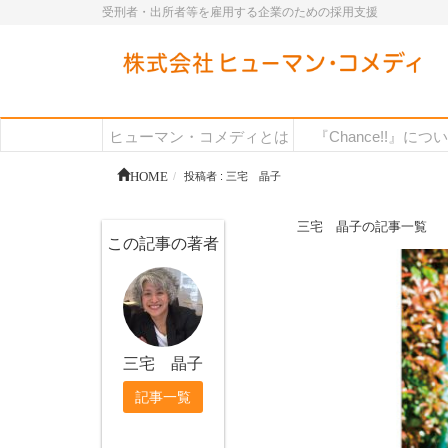
受刑者・出所者等を雇用する企業のための採用支援
ヒューマン・コメディとは
『Chance!!』につ
HOME
投稿者 : 三宅 晶子
三宅 晶子の記事一覧
この記事の著者
三宅 晶子
記事一覧