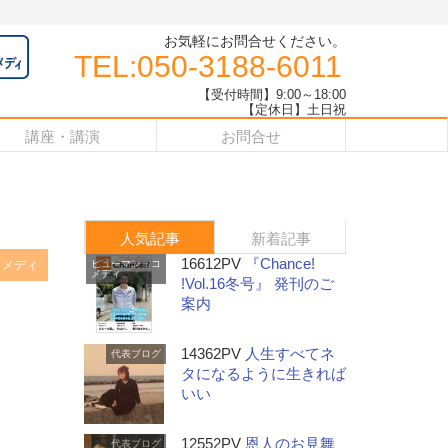
お気軽にお問合せください。
TEL:050-3188-6011
【受付時間】9:00～18:00
【定休日】土日祝
講座・講演
お問合せ
人気記事
新着記事
16612PV
『Chance!
コメディ
ヒューマン・コ
メディ
!Vol.16冬号』 発刊のご
案内
14362PV
人生すべてネ
代表ブログ
タになるように生きれば
いい
12552PV
恩人のお見舞
代表ブログ