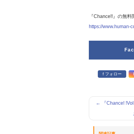
『Chance!!』の
https://www.huma
Fa
f フォロー
←
『Chance! !
関連記事