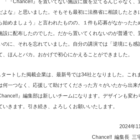
、「『
Chance!!
』を置いてない施設に腹を立てるんじゃなく、
だよな」と思いました。そもそも最初に法務省に相談したとき
ら始めましょう」と言われたものの、１件も応募がなかったた
施設に配布したのでした。だから置いてくれないのが普通で、
いのに、それを忘れていました。自分の講演では「逆境にも感
て、ほんとバカ。おかげで初心にかえることができました。
スタートした掲載企業は、最新号では
34
社となりました。これ
は何一つなく、応援して助けてくださった方々がいたから出来
Chance!!
』編集部は新しいチームになります。デザインも変わ
ていきます。引き続き、よろしくお願いいたします。
2024年
1
Chance!! 編集長 