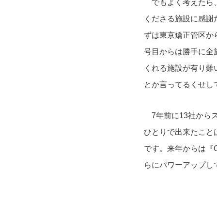
でもよく考えたら
くださる施設に感謝
ずは東京矯正管区か
号目からは勝手に全
くれる施設が有り難
とか言ってるくせし
7年前に
13
社から
ひとりで出来たこと
です。来年からは『
らにパワーアップし