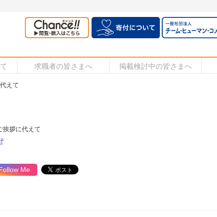
いて
求職者の皆さまへ
掲載検討中の皆さまへ
拶に代えて
冬号』ご挨拶に代えて
せ
Follow Me