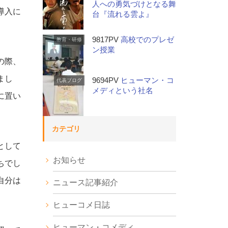
人への勇気づけとなる舞
導入に
台『流れる雲よ』
9817PV
高校でのプレゼ
教育・研修
ン授業
の際、
まし
9694PV
ヒューマン・コ
代表ブログ
メディという社名
に置い
カテゴリ
として
お知らせ
ちでし
自分は
ニュース記事紹介
。
ヒューコメ日誌
ヒューマン・コメディ