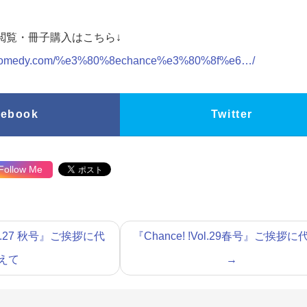
無料閲覧・冊子購入はこちら↓
n-comedy.com/%e3%80%8echance%e3%80%8f%e6…/
cebook
Twitter
Follow Me
Vol.27 秋号』ご挨拶に代
『Chance! !Vol.29春号』ご挨拶
えて
→