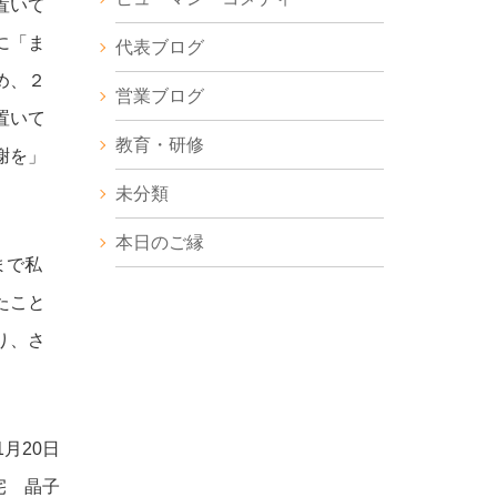
置いて
に「ま
代表ブログ
め、２
営業ブログ
置いて
教育・研修
謝を」
未分類
本日のご縁
まで私
たこと
り、さ
1
月
20
日
三宅 晶子