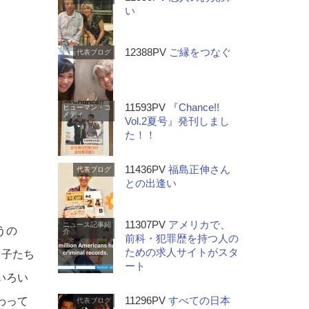
い
12388PV
ご縁をつなぐ
代表ブログ
11593PV
『Chance!!
ヒューマン・コ
メディ
Vol.2夏号』発刊しまし
た！！
11436PV
福島正伸さん
代表ブログ
との出逢い
11307PV
アメリカで、
ニュース記事紹
うの
介
前科・犯罪歴を持つ人の
ための求人サイトがスタ
る子たち
ート
いろい
11296PV
すべての日本
わって
代表ブログ