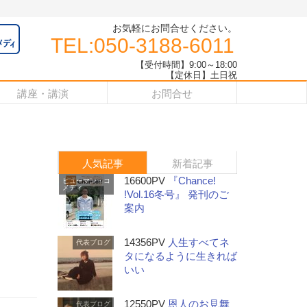
お気軽にお問合せください。
TEL:050-3188-6011
【受付時間】9:00～18:00
【定休日】土日祝
講座・講演
お問合せ
人気記事
新着記事
16600PV
『Chance!
ヒューマン・コ
メディ
!Vol.16冬号』 発刊のご
案内
14356PV
人生すべてネ
代表ブログ
タになるように生きれば
いい
12550PV
恩人のお見舞
代表ブログ