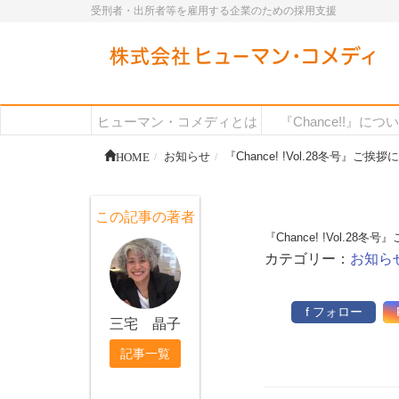
受刑者・出所者等を雇用する企業のための採用支援
ヒューマン・コメディとは
『Chance!!』につ
HOME
お知らせ
『Chance! !Vol.28冬号』ご挨
この記事の著者
『Chance! !Vol.28
カテゴリー：
お知ら
f フォロー
三宅 晶子
記事一覧