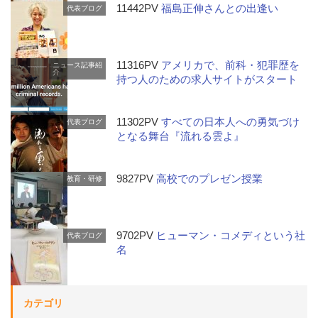
11442PV
福島正伸さんとの出逢い
代表ブログ
11316PV
アメリカで、前科・犯罪歴を
ニュース記事紹
介
持つ人のための求人サイトがスタート
11302PV
すべての日本人への勇気づけ
代表ブログ
となる舞台『流れる雲よ』
9827PV
高校でのプレゼン授業
教育・研修
9702PV
ヒューマン・コメディという社
代表ブログ
名
カテゴリ