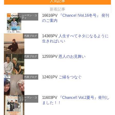
人気記事
新着記事
16616PV
『Chance! !Vol.16冬号』 発刊
ヒューマン・コ
メディ
のご案内
14365PV
人生すべてネタになるように
代表ブログ
生きればいい
12555PV
恩人のお見舞い
代表ブログ
12401PV
ご縁をつなぐ
代表ブログ
11603PV
『Chance!! Vol.2夏号』発刊し
ヒューマン・コ
メディ
ました！！