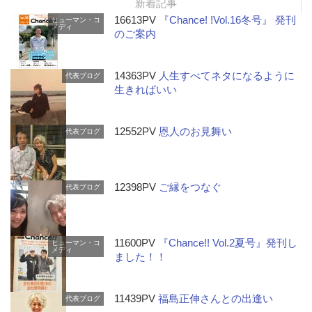
新着記事
16613PV
『Chance! !Vol.16冬号』 発刊
ヒューマン・コ
メディ
のご案内
14363PV
人生すべてネタになるように
代表ブログ
生きればいい
12552PV
恩人のお見舞い
代表ブログ
12398PV
ご縁をつなぐ
代表ブログ
11600PV
『Chance!! Vol.2夏号』発刊し
ヒューマン・コ
メディ
ました！！
11439PV
福島正伸さんとの出逢い
代表ブログ