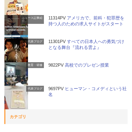
11314PV
アメリカで、前科・犯罪歴を
ニュース記事紹
介
持つ人のための求人サイトがスタート
11301PV
すべての日本人への勇気づけ
代表ブログ
となる舞台『流れる雲よ』
9822PV
高校でのプレゼン授業
教育・研修
9697PV
ヒューマン・コメディという社
代表ブログ
名
カテゴリ