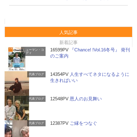
人気記事
新着記事
16599PV
『Chance! !Vol.16冬号』 発刊
ヒューマン・コ
メディ
のご案内
14354PV
人生すべてネタになるように
代表ブログ
生きればいい
12548PV
恩人のお見舞い
代表ブログ
12387PV
ご縁をつなぐ
代表ブログ