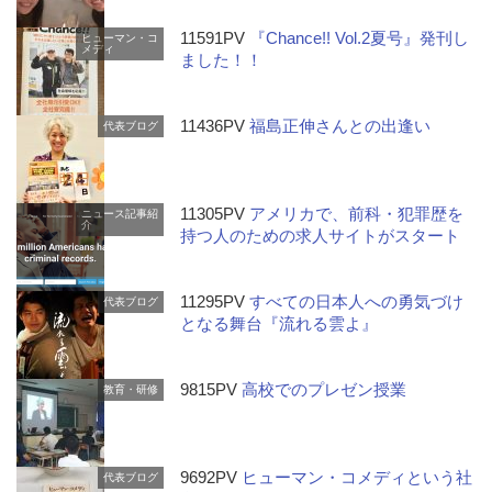
11591PV
『Chance!! Vol.2夏号』発刊し
ヒューマン・コ
メディ
ました！！
11436PV
福島正伸さんとの出逢い
代表ブログ
11305PV
アメリカで、前科・犯罪歴を
ニュース記事紹
介
持つ人のための求人サイトがスタート
11295PV
すべての日本人への勇気づけ
代表ブログ
となる舞台『流れる雲よ』
9815PV
高校でのプレゼン授業
教育・研修
9692PV
ヒューマン・コメディという社
代表ブログ