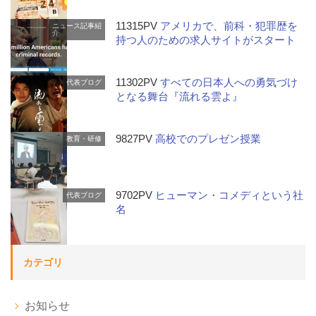
11315PV
アメリカで、前科・犯罪歴を
ニュース記事紹
介
持つ人のための求人サイトがスタート
11302PV
すべての日本人への勇気づけ
代表ブログ
となる舞台『流れる雲よ』
9827PV
高校でのプレゼン授業
教育・研修
9702PV
ヒューマン・コメディという社
代表ブログ
名
カテゴリ
お知らせ