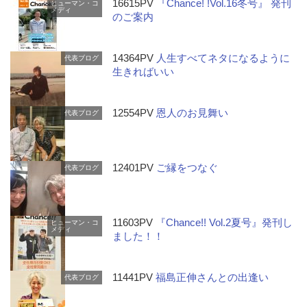
16615PV
『Chance! !Vol.16冬号』 発刊
ヒューマン・コ
メディ
のご案内
14364PV
人生すべてネタになるように
代表ブログ
生きればいい
12554PV
恩人のお見舞い
代表ブログ
12401PV
ご縁をつなぐ
代表ブログ
11603PV
『Chance!! Vol.2夏号』発刊し
ヒューマン・コ
メディ
ました！！
11441PV
福島正伸さんとの出逢い
代表ブログ