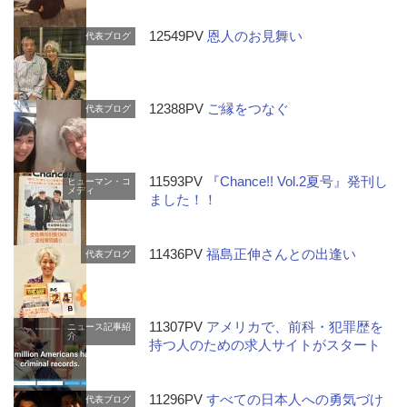
12549PV
恩人のお見舞い
代表ブログ
12388PV
ご縁をつなぐ
代表ブログ
11593PV
『Chance!! Vol.2夏号』発刊し
ヒューマン・コ
メディ
ました！！
11436PV
福島正伸さんとの出逢い
代表ブログ
11307PV
アメリカで、前科・犯罪歴を
ニュース記事紹
介
持つ人のための求人サイトがスタート
11296PV
すべての日本人への勇気づけ
代表ブログ