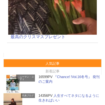
最高のクリスマスプレゼント
人気記事
新着記事
16599PV
『Chance! !Vol.16冬号』 発刊
ヒューマン・コ
メディ
のご案内
14356PV
人生すべてネタになるように
代表ブログ
生きればいい