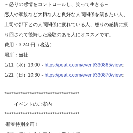
～怒りの感情をコントロールし、笑って生きる～
恋人や家族など大切な人と良好な人間関係を築きたい人、
上司や部下との人間関係に疲れている人、怒りの感情に振
り回されて後悔した経験のある人にオススメです。
費用：3,240円（税込）
場所：当社
1/11（水）19:00～
https://peatix.com/event/330865/view
;;
1/21（日）10:30～
https://peatix.com/event/330870/view
;;
******************************************
イベントのご案内
******************************************
·新春特別企画！