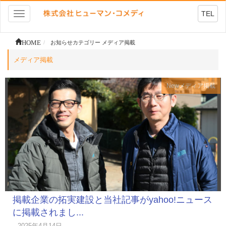
TEL
Toggle
navigation
HOME
お知らせカテゴリー メディア掲載
メディア掲載
New
メディア掲載
掲載企業の拓実建設と当社記事がyahoo!ニュース
に掲載されまし...
2025年4月14日