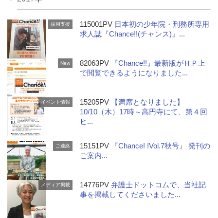
115001PV
日本初の少年院・刑務所専用
採用支援
求人誌『Chance!!(チャンス)』...
82063PV
『Chance!!』最新版がＨＰ上
New
で閲覧できるようになりました...
15205PV
【満席となりました】
イベント情報
10/10（木）17時～高円寺にて、第４回
ヒ...
15151PV
『Chance! !Vol.7秋号』 発刊の
ご連絡
ご案内...
14776PV
弁護士ドットコムで、当社記
メディア掲載
事を掲載してくださいました...