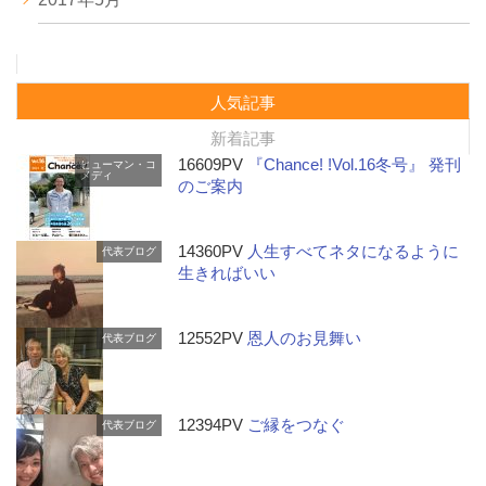
人気記事
新着記事
16609PV
『Chance! !Vol.16冬号』 発刊
ヒューマン・コ
メディ
のご案内
14360PV
人生すべてネタになるように
代表ブログ
生きればいい
12552PV
恩人のお見舞い
代表ブログ
12394PV
ご縁をつなぐ
代表ブログ