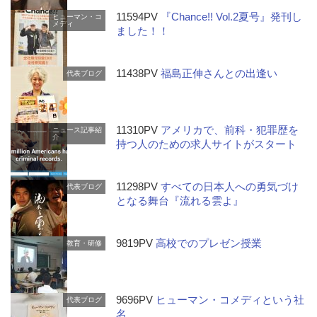
11594PV
『Chance!! Vol.2夏号』発刊し
ヒューマン・コ
メディ
ました！！
11438PV
福島正伸さんとの出逢い
代表ブログ
11310PV
アメリカで、前科・犯罪歴を
ニュース記事紹
介
持つ人のための求人サイトがスタート
11298PV
すべての日本人への勇気づけ
代表ブログ
となる舞台『流れる雲よ』
9819PV
高校でのプレゼン授業
教育・研修
9696PV
ヒューマン・コメディという社
代表ブログ
名