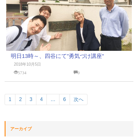
明日13時～、四谷にて"勇気づけ講座"
2018年10月5日
5734
0
1
2
3
4
…
6
次へ
アーカイブ