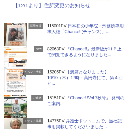
【12/1より】住所変更のお知らせ
115001PV
日本初の少年院・刑務所専用
採用支援
求人誌『Chance!!(チャンス)』...
82063PV
『Chance!!』最新版がＨＰ上
New
で閲覧できるようになりました...
15205PV
【満席となりました】
イベント情報
10/10（木）17時～高円寺にて、第４回
ヒ...
15151PV
『Chance! !Vol.7秋号』 発刊の
ご連絡
ご案内...
14776PV
弁護士ドットコムで、当社記
メディア掲載
事を掲載してくださいました...