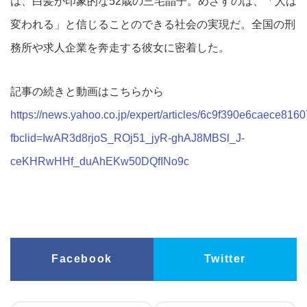
は、白髪が印象的な52歳の三宅晶子。めざすのは、「人は
変われる」と信じることのできる社会の実現だ。全国の刑
務所や求人企業を奔走する彼女に密着した。
記事の続きと動画はこちらから
https://news.yahoo.co.jp/expert/articles/6c9f390e6caece
fbclid=IwAR3d8rjoS_ROj51_jyR-ghAJ8MBSl_J-
ceKHRwHHf_duAhEKw50DQfINo9c
Facebook
Twitter