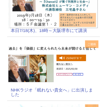
本日7/18(木)、18時～大阪堺市にて講演
ご連絡
NHKラジオ「眠れない貴女へ」に出演しま
した