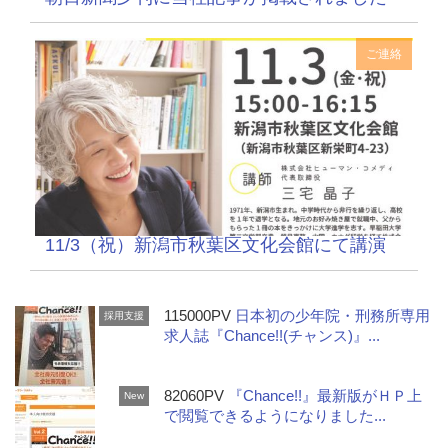
ご連絡
11/3（祝）新潟市秋葉区文化会館にて講演
115000PV
日本初の少年院・刑務所専用
採用支援
求人誌『Chance!!(チャンス)』...
82060PV
『Chance!!』最新版がＨＰ上
New
で閲覧できるようになりました...