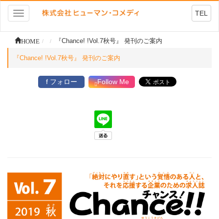
TEL
Toggle
navigation
HOME
『Chance! !Vol.7秋号』 発刊のご案内
『Chance! !Vol.7秋号』 発刊のご案内
f フォロー
Follow Me