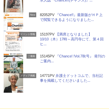
求人誌『Chance!!(チャンス)』...
82052PV
『Chance!!』最新版がＨＰ上
New
で閲覧できるようになりました...
15197PV
【満席となりました】
イベント情報
10/10（木）17時～高円寺にて、第４回
ヒ...
15145PV
『Chance! !Vol.7秋号』 発刊の
ご連絡
ご案内...
14771PV
弁護士ドットコムで、当社記
メディア掲載
事を掲載してくださいました...