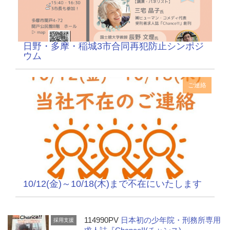
日野・多摩・稲城3市合同再犯防止シンポジ
ウム
ご連絡
10/12(金)～10/18(木)まで不在にいたします
114990PV
日本初の少年院・刑務所専用
採用支援