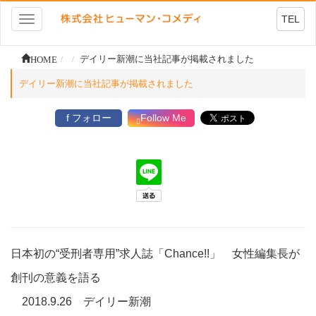
TEL
Toggle
navigation
HOME
デイリー新潮に当社記事が掲載されました
デイリー新潮に当社記事が掲載されました
f フォロー
Follow Me
日本初の“受刑者専用”求人誌「Chance!!」 女性編集長が
創刊の意義を語る
2018.9.26 デイリー新潮