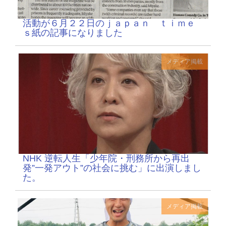
活動が６月２２日のｊａｐａｎ ｔｉｍｅ
ｓ紙の記事になりました
メディア掲載
NHK 逆転人生「少年院・刑務所から再出
発”一発アウト”の社会に挑む」に出演しまし
た。
メディア掲載