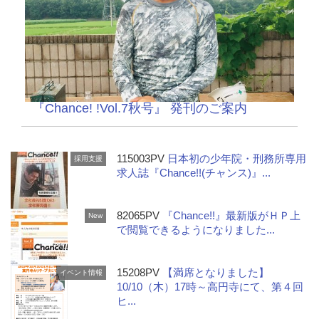
『Chance! !Vol.7秋号』 発刊のご案内
115003PV
日本初の少年院・刑務所専用
採用支援
求人誌『Chance!!(チャンス)』...
82065PV
『Chance!!』最新版がＨＰ上
New
で閲覧できるようになりました...
15208PV
【満席となりました】
イベント情報
10/10（木）17時～高円寺にて、第４回
ヒ...