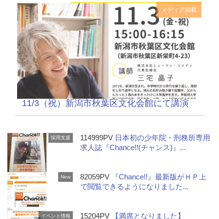
メディア掲載
11/3（祝）新潟市秋葉区文化会館にて講演
114999PV
日本初の少年院・刑務所専用
採用支援
求人誌『Chance!!(チャンス)』...
82059PV
『Chance!!』最新版がＨＰ上
New
で閲覧できるようになりました...
15204PV
【満席となりました】
イベント情報