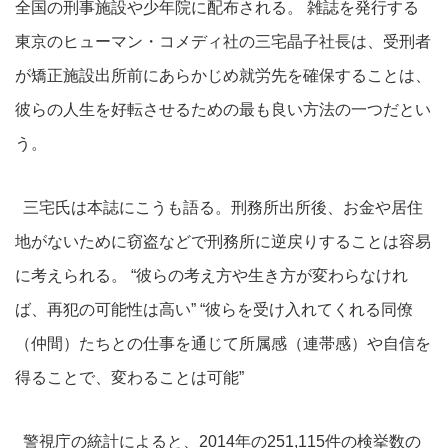
全国の刑事施設や少年院に配布される。 雑誌を発行する
東京のヒューマン・コメディ社の三宅晶子社長は、受刑者
が矯正施設出所前にあらかじめ就労先を確保することは、
彼らの人生を好転させるための最も良い方法の一つだとい
う。
三宅氏は本誌にこうも語る。刑務所出所後、お金や居住
地がないために窃盗などで刑務所に逆戻りすることは容易
に考えられる。 “彼らの考え方や生き方が変わらなけれ
ば、再犯の可能性は高い” “彼らを受け入れてくれる同僚
（仲間）たちとの仕事を通じて所属感（連帯感）や自信を
得ることで、変わることは可能”
警視庁の統計によると、2014年の251,115件の検挙数の