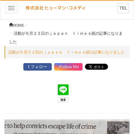
TEL
Toggle
navigation
HOME
活動が６月２２日のｊａｐａｎ ｔｉｍｅｓ紙の記事になりま
した
活動が６月２２日のｊａｐａｎ ｔｉｍｅｓ紙の記事になりました
f フォロー
Follow Me