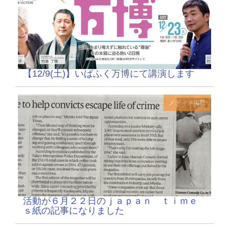
【12/9(土)】いばふく万博にて講演します
メディア掲載
活動が６月２２日のｊａｐａｎ ｔｉｍｅ
ｓ紙の記事になりました