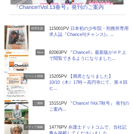
『Chance!!Vol.13春号』発刊のご案内
115001PV
日本初の少年院・刑務所専用
採用支援
求人誌『Chance!!(チャンス)』...
82063PV
『Chance!!』最新版がＨＰ上
New
で閲覧できるようになりました...
15205PV
【満席となりました】
イベント情報
10/10（木）17時～高円寺にて、第４回
ヒ...
15151PV
『Chance! !Vol.7秋号』 発刊の
ご連絡
ご案内...
14776PV
弁護士ドットコムで、当社記
メディア掲載
事を掲載してくださいました...