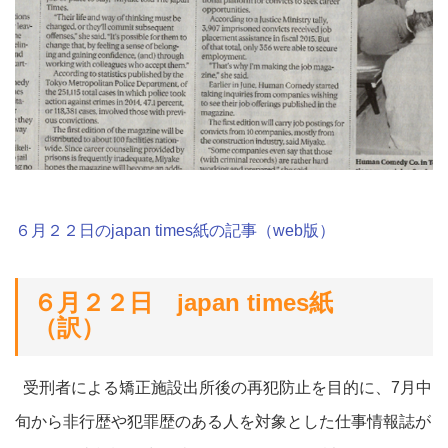
６月２２日のjapan times紙の記事（web版）
６月２２日 japan times紙
（訳）
受刑者による矯正施設出所後の再犯防止を目的に、7月中
旬から非行歴や犯罪歴のある人を対象とした仕事情報誌が