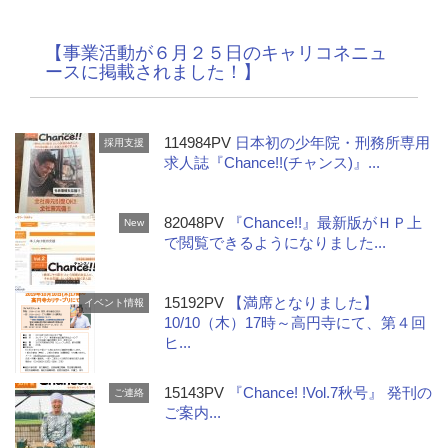
【事業活動が６月２５日のキャリコネニュ
ースに掲載されました！】
114984PV
日本初の少年院・刑務所専用
採用支援
求人誌『Chance!!(チャンス)』...
82048PV
『Chance!!』最新版がＨＰ上
New
で閲覧できるようになりました...
15192PV
【満席となりました】
イベント情報
10/10（木）17時～高円寺にて、第４回
ヒ...
15143PV
『Chance! !Vol.7秋号』 発刊の
ご連絡
ご案内...