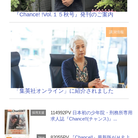
『Chance! !Vol.１５秋号』発刊のご案内
講演情報
「集英社オンライン」に紹介されました
114992PV
日本初の少年院・刑務所専用
採用支援
求人誌『Chance!!(チャンス)』...
82055PV
『Chance!!』最新版がＨＰ上
New