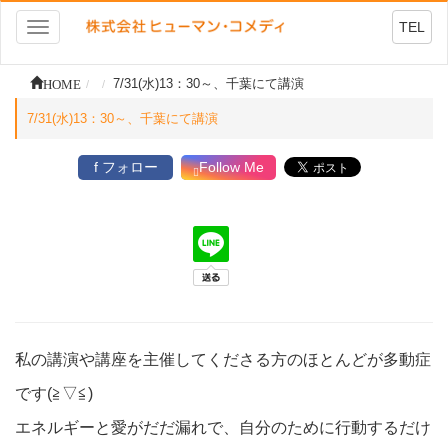
TEL
Toggle
navigation
HOME
7/31(水)13：30～、千葉にて講演
7/31(水)13：30～、千葉にて講演
f フォロー
Follow Me
私の講演や講座を主催してくださる方のほとんどが多動症
です(≧▽≦)
エネルギーと愛がだだ漏れで、自分のために行動するだけ