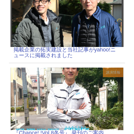
掲載企業の拓実建設と当社記事がyahoo!ニ
ュースに掲載されました
講演情報
『Chance! !Vol.8冬号』 発刊のご案内