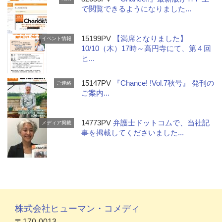
で閲覧できるようになりました...
15199PV
【満席となりました】
イベント情報
10/10（木）17時～高円寺にて、第４回
ヒ...
15147PV
『Chance! !Vol.7秋号』 発刊の
ご連絡
ご案内...
14773PV
弁護士ドットコムで、当社記
メディア掲載
事を掲載してくださいました...
株式会社ヒューマン・コメディ
〒170-0013