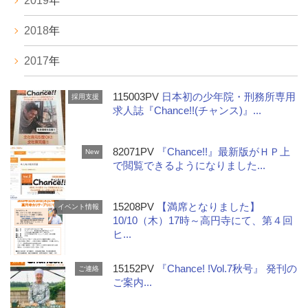
2019
年
2018
年
2017
年
115003PV
日本初の少年院・刑務所専用
採用支援
求人誌『Chance!!(チャンス)』...
82071PV
『Chance!!』最新版がＨＰ上
New
で閲覧できるようになりました...
15208PV
【満席となりました】
イベント情報
10/10（木）17時～高円寺にて、第４回
ヒ...
15152PV
『Chance! !Vol.7秋号』 発刊の
ご連絡
ご案内...