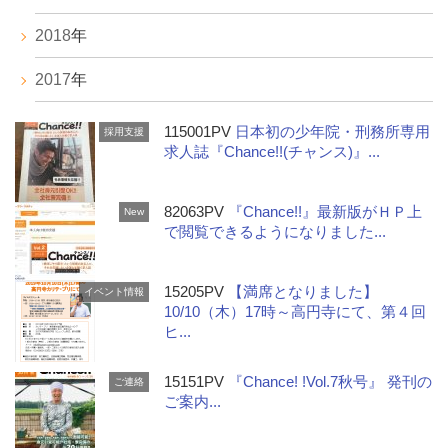
2018
年
2017
年
115001PV
日本初の少年院・刑務所専用
採用支援
求人誌『Chance!!(チャンス)』...
82063PV
『Chance!!』最新版がＨＰ上
New
で閲覧できるようになりました...
15205PV
【満席となりました】
イベント情報
10/10（木）17時～高円寺にて、第４回
ヒ...
15151PV
『Chance! !Vol.7秋号』 発刊の
ご連絡
ご案内...