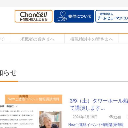
いて
求職者の皆さまへ
掲載検討中の皆さまへ
知らせ
New
ご連絡
イベント情報
講演情報
3/9（土）タワーホール
て講演します...
3249
2024年2月19日
New
ご連絡
イベント情報
講演情報