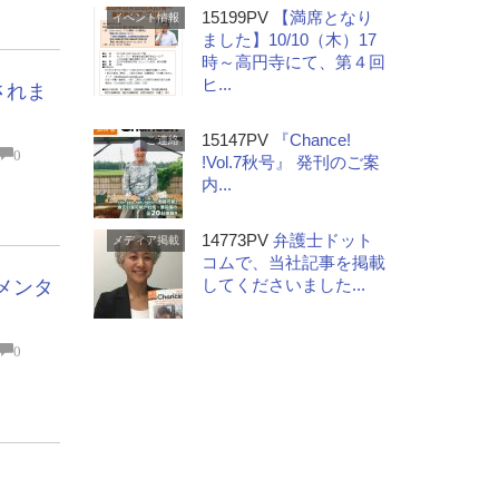
15199PV
【満席となり
イベント情報
ました】10/10（木）17
時～高円寺にて、第４回
ヒ...
されま
15147PV
『Chance!
ご連絡
0
!Vol.7秋号』 発刊のご案
内...
14773PV
弁護士ドット
メディア掲載
コムで、当社記事を掲載
してくださいました...
メンタ
0