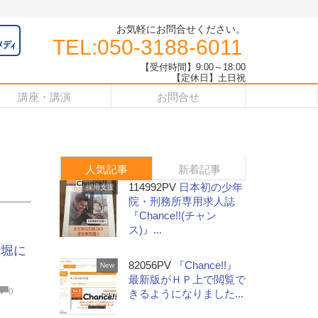
お気軽にお問合せください。
TEL:050-3188-6011
【受付時間】9:00～18:00
【定休日】土日祝
講座・講演
お問合せ
人気記事
新着記事
114992PV
日本初の少年
採用支援
院・刑務所専用求人誌
『Chance!!(チャン
ス)』...
船堀に
82056PV
『Chance!!』
New
最新版がＨＰ上で閲覧で
0
きるようになりました...