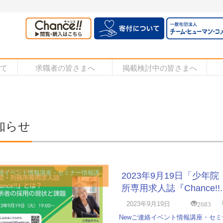
いて
求職者の皆さまへ
掲載検討中の皆さまへ
知らせ
絡
イベント情報
講座・セミナー情報
講
2023年9月19日「少年
所専用求人誌『Chance!!..
2683
2023年9月19日
New
ご連絡
イベント情報
講座・セミ