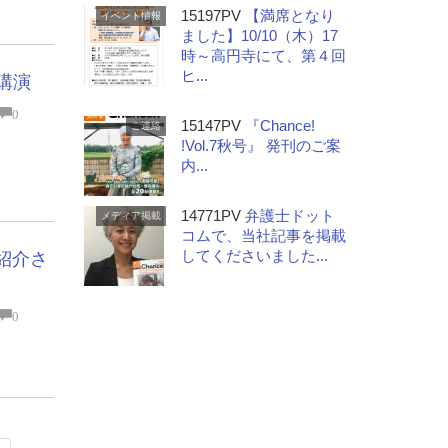
15197PV
【満席となり
イベント情報
ました】10/10（木）17
時～高円寺にて、第４回
ヒ...
て講演
0
15147PV
『Chance!
ご連絡
!Vol.7秋号』 発刊のご案
内...
14771PV
弁護士ドット
メディア掲載
コムで、当社記事を掲載
してくださいました...
紹介さ
0