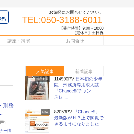
お気軽にお問合せください。
TEL:050-3188-6011
【受付時間】9:00～18:00
【定休日】土日祝
講座・講演
お問合せ
人気記事
新着記事
114990PV
日本初の少年
採用支援
院・刑務所専用求人誌
『Chance!!(チャン
ス)』...
院・刑務
82053PV
『Chance!!』
.
New
最新版がＨＰ上で閲覧で
0
きるようになりました...
ナー情