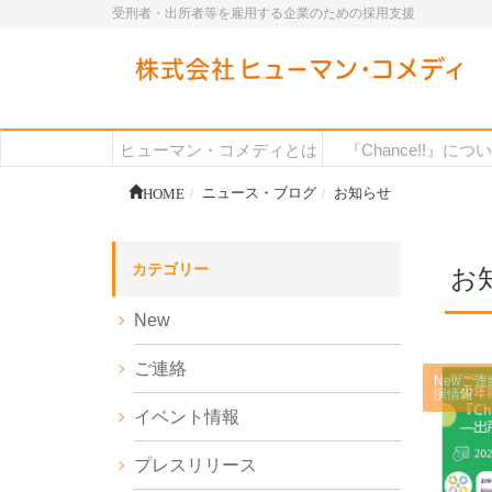
受刑者・出所者等を雇用する企業のための採用支援
ヒューマン・コメディとは
『Chance!!』につ
HOME
ニュース・ブログ
お知らせ
カテゴリー
お
New
ご連絡
New
ご連
演情報
イベント情報
プレスリリース