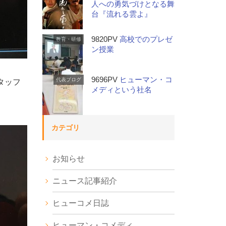
人への勇気づけとなる舞
台『流れる雲よ』
9820PV
高校でのプレゼ
教育・研修
ン授業
9696PV
ヒューマン・コ
代表ブログ
タッフ
メディという社名
カテゴリ
お知らせ
ニュース記事紹介
ヒューコメ日誌
ヒューマン・コメディ