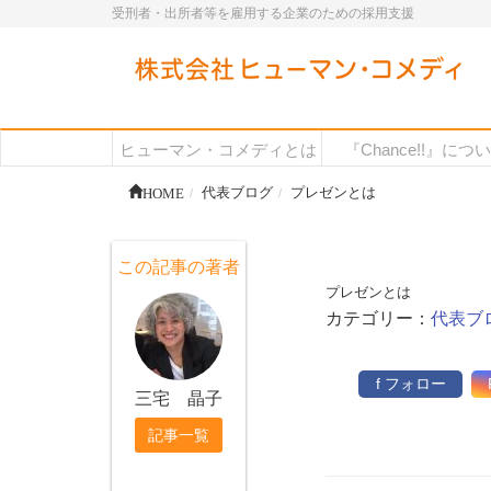
受刑者・出所者等を雇用する企業のための採用支援
ヒューマン・コメディとは
『Chance!!』につ
HOME
代表ブログ
プレゼンとは
この記事の著者
プレゼンとは
カテゴリー：
代表ブ
f フォロー
三宅 晶子
記事一覧