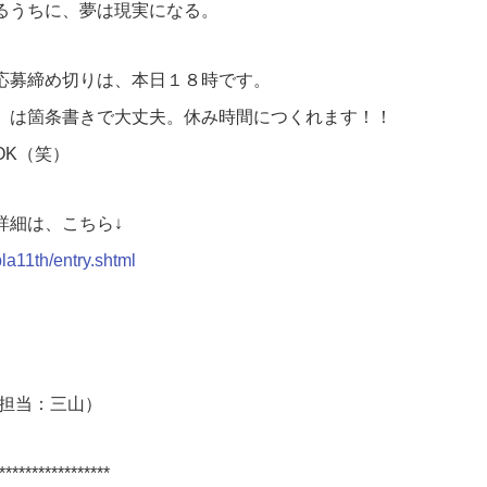
るうちに、夢は現実になる。
応募締め切りは、本日１８時です。
」は箇条書きで大丈夫。休み時間につくれます！！
OK（笑）
詳細は、こちら↓
pla11th/entry.shtml
担当：三山）
*****************