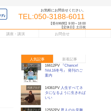
お気軽にお問合せください。
TEL:050-3188-6011
【受付時間】9:00～18:00
【定休日】土日祝
講座・講演
お問合せ
人気記事
新着記事
16612PV
『Chance!
ヒューマン・コ
メディ
!Vol.16冬号』 発刊のご
案内
14361PV
人生すべてネ
代表ブログ
タになるように生きれば
いい
12552PV
恩人のお見舞
代表ブログ