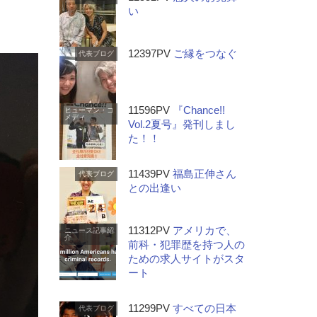
い
12397PV
ご縁をつなぐ
代表ブログ
11596PV
『Chance!!
ヒューマン・コ
メディ
Vol.2夏号』発刊しまし
た！！
11439PV
福島正伸さん
代表ブログ
との出逢い
11312PV
アメリカで、
ニュース記事紹
介
前科・犯罪歴を持つ人の
ための求人サイトがスタ
ート
11299PV
すべての日本
代表ブログ