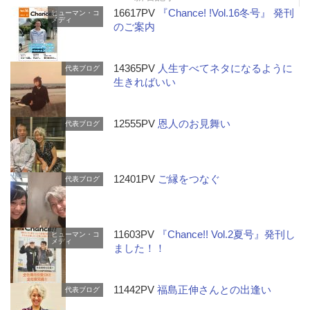
16617PV
『Chance! !Vol.16冬号』 発刊
ヒューマン・コ
メディ
のご案内
14365PV
人生すべてネタになるように
代表ブログ
生きればいい
12555PV
恩人のお見舞い
代表ブログ
12401PV
ご縁をつなぐ
代表ブログ
11603PV
『Chance!! Vol.2夏号』発刊し
ヒューマン・コ
メディ
ました！！
11442PV
福島正伸さんとの出逢い
代表ブログ