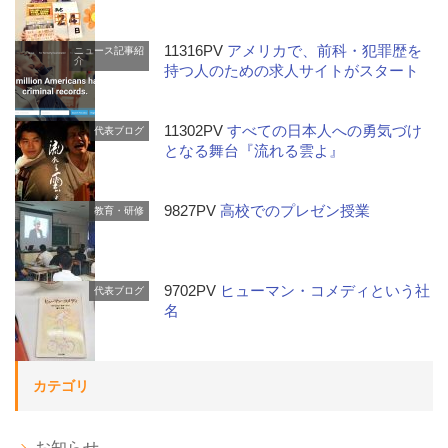
11316PV
アメリカで、前科・犯罪歴を
ニュース記事紹
介
持つ人のための求人サイトがスタート
11302PV
すべての日本人への勇気づけ
代表ブログ
となる舞台『流れる雲よ』
9827PV
高校でのプレゼン授業
教育・研修
9702PV
ヒューマン・コメディという社
代表ブログ
名
カテゴリ
お知らせ